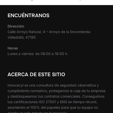
ENCUÉNTRANOS
Dirección
Calle Arroyo Natural, 4 – Arroyo de la Encomienda
Valladolid, 47195
Horas
Lunes a viernes: de 08:00 a 18:00 h.
ACERCA DE ESTE SITIO
Innovacyl es una consultora de seguridad cibernética y
cumplimiento normativo, protegemos la caja de tu empresa
y desbloqueamos tus contratos comerciales. Conseguimos
tus certificaciones ISO 27001 y ENS en tiempo récord,
asumiendo el 100% del papeleo para que tu equipo no
pierda un solo minuto en burocracia.